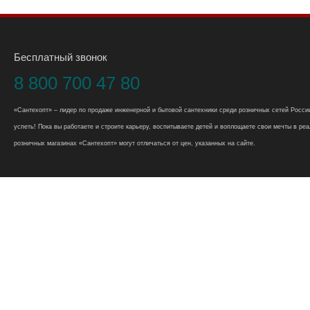
Бесплатный звонок
8 800 700 47 80
«Сантехопт» – лидер по продаже инженерной и бытовой сантехники среди розничных сетей России
успеть! Пока вы работаете и строите карьеру, воспитываете детей и воплощаете свои мечты в реал
розничных магазинах «Сантехопт» могут отличаться от цен, указанных на сайте.