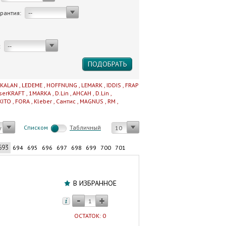
арантия:
--
:
--
IKALAN
,
LEDEME
,
HOFFNUNG
,
LEMARK
,
IDDIS
,
FRAP
serKRAFT
,
1MARKA
,
D.Lin
,
AHCAH
,
D.Lin
,
KITO
,
FORA
,
Kleber
,
Сантис
,
MAGNUS
,
RM
,
Cписком
Табличный
у
10
693
694
695
696
697
698
699
700
701
Штора
для
В ИЗБРАННОЕ
ванной
комнаты
САНАКС
ОСТАТОК: 0
180х180