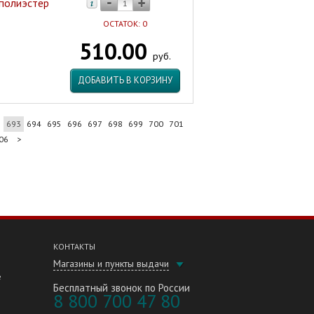
полиэстер
ОСТАТОК: 0
510.00
руб.
ДОБАВИТЬ В КОРЗИНУ
2
693
694
695
696
697
698
699
700
701
06
>
КОНТАКТЫ
Магазины и пункты выдачи
е
Бесплатный звонок по России
8 800 700 47 80