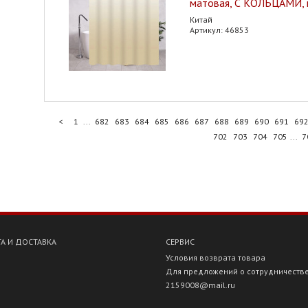
матовая, С КОЛЬЦАМИ, 
Китай
Артикул: 46853
<
1
...
682
683
684
685
686
687
688
689
690
691
69
702
703
704
705
...
7
А И ДОСТАВКА
СЕРВИС
Условия возврата товара
Для предложений о сотрудничеств
2159008@mail.ru