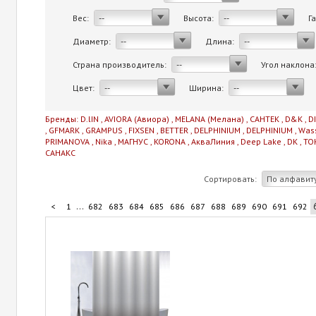
Вес:
Высота:
Г
--
--
Диаметр:
Длина:
--
--
Страна производитель:
Угол наклона
--
Цвет:
Ширина:
--
--
Бренды:
D.lIN
,
AVIORA (Авиора)
,
MELANA (Мелана)
,
САНТЕК
,
D&K
,
D
,
GFMARK
,
GRAMPUS
,
FIXSEN
,
BETTER
,
DELPHINIUM
,
DELPHINIUM
,
Was
PRIMANOVA
,
Nika
,
МАГНУС
,
KORONA
,
АкваЛиния
,
Deep Lake
,
DK
,
TO
САНАКС
Сортировать:
По алфавит
...
<
1
682
683
684
685
686
687
688
689
690
691
692
...
702
703
704
705
706
>