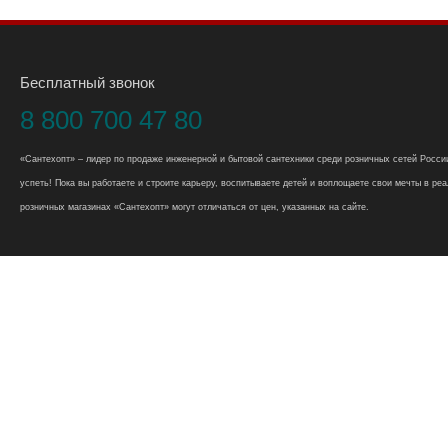
Бесплатный звонок
8 800 700 47 80
«Сантехопт» – лидер по продаже инженерной и бытовой сантехники среди розничных сетей России
успеть! Пока вы работаете и строите карьеру, воспитываете детей и воплощаете свои мечты в реал
розничных магазинах «Сантехопт» могут отличаться от цен, указанных на сайте.