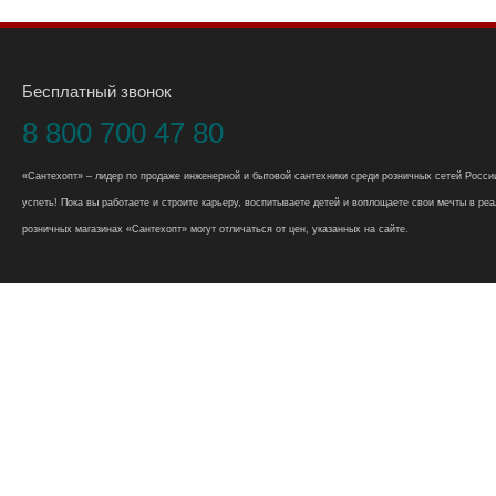
Бесплатный звонок
8 800 700 47 80
«Сантехопт» – лидер по продаже инженерной и бытовой сантехники среди розничных сетей России
успеть! Пока вы работаете и строите карьеру, воспитываете детей и воплощаете свои мечты в реал
розничных магазинах «Сантехопт» могут отличаться от цен, указанных на сайте.