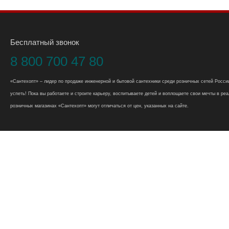
Бесплатный звонок
8 800 700 47 80
«Сантехопт» – лидер по продаже инженерной и бытовой сантехники среди розничных сетей России
успеть! Пока вы работаете и строите карьеру, воспитываете детей и воплощаете свои мечты в реал
розничных магазинах «Сантехопт» могут отличаться от цен, указанных на сайте.