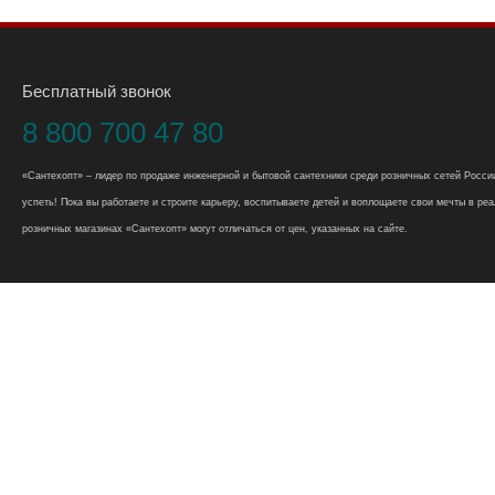
Бесплатный звонок
8 800 700 47 80
«Сантехопт» – лидер по продаже инженерной и бытовой сантехники среди розничных сетей России
успеть! Пока вы работаете и строите карьеру, воспитываете детей и воплощаете свои мечты в реал
розничных магазинах «Сантехопт» могут отличаться от цен, указанных на сайте.