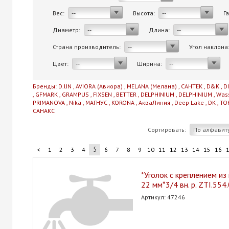
Вес:
Высота:
Г
--
--
Диаметр:
Длина:
--
--
Страна производитель:
Угол наклона
--
Цвет:
Ширина:
--
--
Бренды:
D.lIN
,
AVIORA (Авиора)
,
MELANA (Мелана)
,
САНТЕК
,
D&K
,
D
,
GFMARK
,
GRAMPUS
,
FIXSEN
,
BETTER
,
DELPHINIUM
,
DELPHINIUM
,
Was
PRIMANOVA
,
Nika
,
МАГНУС
,
KORONA
,
АкваЛиния
,
Deep Lake
,
DK
,
TO
САНАКС
Сортировать:
По алфавит
5
<
1
2
3
4
6
7
8
9
10
11
12
13
14
15
16
*Уголок с креплением из
22 мм*3/4 вн. р. ZTI.55
Артикул: 47246