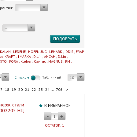
арантия:
--
:
--
IKALAN
,
LEDEME
,
HOFFNUNG
,
LEMARK
,
IDDIS
,
FRAP
serKRAFT
,
1MARKA
,
D.Lin
,
AHCAH
,
D.Lin
,
KITO
,
FORA
,
Kleber
,
Сантис
,
MAGNUS
,
RM
,
Cписком
Табличный
у
10
...
17
18
19
20
21
22
23
24
706
>
 нерж. стали
В ИЗБРАННОЕ
4.002205 НЦ
ОСТАТОК: 1