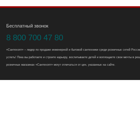
Бесплатный звонок
8 800 700 47 80
«Сантехопт» – лидер по продаже инженерной и бытовой сантехники среди розничных сетей России
успеть! Пока вы работаете и строите карьеру, воспитываете детей и воплощаете свои мечты в реал
розничных магазинах «Сантехопт» могут отличаться от цен, указанных на сайте.