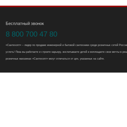
Бесплатный звонок
8 800 700 47 80
«Сантехопт» – лидер по продаже инженерной и бытовой сантехники среди розничных сетей России
успеть! Пока вы работаете и строите карьеру, воспитываете детей и воплощаете свои мечты в реал
розничных магазинах «Сантехопт» могут отличаться от цен, указанных на сайте.