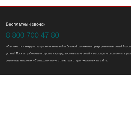
Бесплатный звонок
8 800 700 47 80
«Сантехопт» – лидер по продаже инженерной и бытовой сантехники среди розничных сетей России
успеть! Пока вы работаете и строите карьеру, воспитываете детей и воплощаете свои мечты в реал
розничных магазинах «Сантехопт» могут отличаться от цен, указанных на сайте.