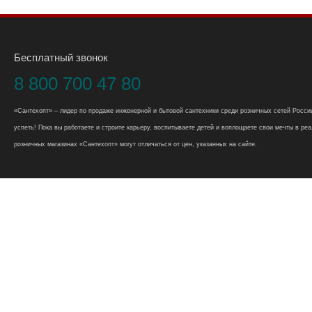
Бесплатный звонок
8 800 700 47 80
«Сантехопт» – лидер по продаже инженерной и бытовой сантехники среди розничных сетей России
успеть! Пока вы работаете и строите карьеру, воспитываете детей и воплощаете свои мечты в реал
розничных магазинах «Сантехопт» могут отличаться от цен, указанных на сайте.