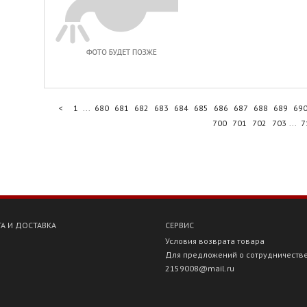
<
1
...
680
681
682
683
684
685
686
687
688
689
69
700
701
702
703
...
7
А И ДОСТАВКА
СЕРВИС
Условия возврата товара
Для предложений о сотрудничеств
2159008@mail.ru