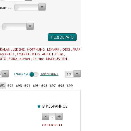
арантия:
--
:
--
IKALAN
,
LEDEME
,
HOFFNUNG
,
LEMARK
,
IDDIS
,
FRAP
serKRAFT
,
1MARKA
,
D.Lin
,
AHCAH
,
D.Lin
,
KITO
,
FORA
,
Kleber
,
Сантис
,
MAGNUS
,
RM
,
Cписком
Табличный
у
10
691
692
693
694
695
696
697
698
699
Шланг
для
В ИЗБРАННОЕ
душа
GFmark
150
ОСТАТОК: 11
см.