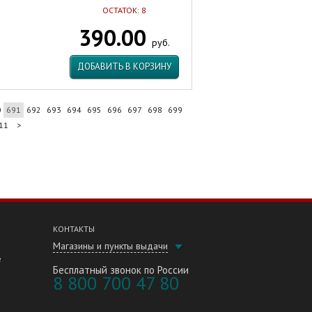
ОСТАТОК: 8
390.00
руб.
ДОБАВИТЬ В КОРЗИНУ
0
691
692
693
694
695
696
697
698
699
11
>
КОНТАКТЫ
Магазины и пункты выдачи
е
Бесплатный звонок по России
8 800 700 47 80