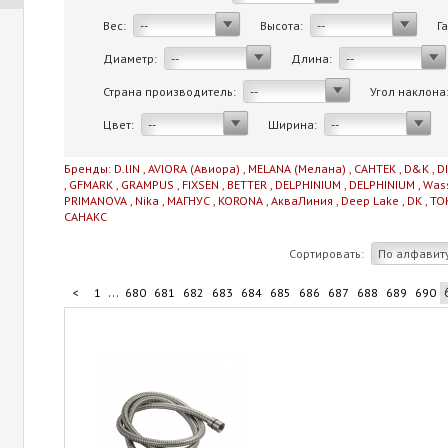
Вес:
Высота:
Г
--
--
Диаметр:
Длина:
--
--
Страна производитель:
Угол наклона
--
Цвет:
Ширина:
--
--
Бренды:
D.lIN
,
AVIORA (Авиора)
,
MELANA (Мелана)
,
САНТЕК
,
D&K
,
D
,
GFMARK
,
GRAMPUS
,
FIXSEN
,
BETTER
,
DELPHINIUM
,
DELPHINIUM
,
Was
PRIMANOVA
,
Nika
,
МАГНУС
,
KORONA
,
АкваЛиния
,
Deep Lake
,
DK
,
TO
САНАКС
Сортировать:
По алфавит
...
<
1
680
681
682
683
684
685
686
687
688
689
690
...
700
701
702
703
711
>