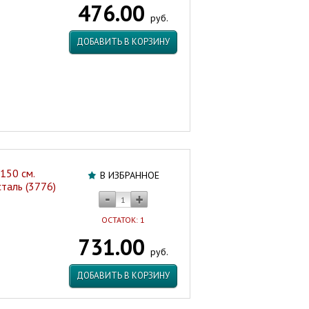
476.00
ХРОМ
руб.
нержавеющая
сталь,
ДОБАВИТЬ В КОРЗИНУ
усиленный,
антивандальный
(3789)
Китай
Артикул:
46358
150 см.
В ИЗБРАННОЕ
аль (3776)
ОСТАТОК: 1
731.00
руб.
ДОБАВИТЬ В КОРЗИНУ