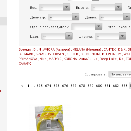
Вес:
Высота:
Г
--
--
Диаметр:
Длина:
--
--
Страна производитель:
Угол наклона
--
Цвет:
Ширина:
--
--
Бренды:
D.lIN
,
AVIORA (Авиора)
,
MELANA (Мелана)
,
САНТЕК
,
D&K
,
D
,
GFMARK
,
GRAMPUS
,
FIXSEN
,
BETTER
,
DELPHINIUM
,
DELPHINIUM
,
Was
PRIMANOVA
,
Nika
,
МАГНУС
,
KORONA
,
АкваЛиния
,
Deep Lake
,
DK
,
TO
САНАКС
Сортировать:
По алфавит
...
<
1
673
674
675
676
677
678
679
680
681
682
683
ы
...
693
694
695
696
706
>