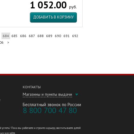
1 052.00
руб.
ДОБАВИТЬ В КОРЗИНУ
3
684
685
686
687
688
689
690
691
692
06
>
КОНТАКТЫ
Магазины и пункты выдачи
е
Бесплатный звонок по России
8 800 700 47 80
петь! Пока вы работаете и строите карьеру, воспитываете детей
ных на сайте.