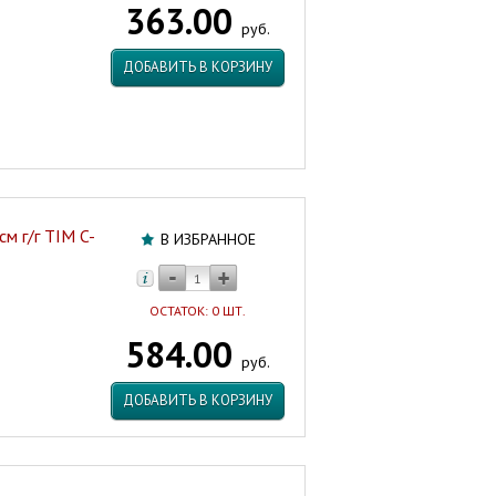
363.00
г/
руб.
ш
ЗИП-
ДОБАВИТЬ В КОРЗИНУ
ФЛЕКС
Россия
Артикул:
46580
см г/г TIM C-
В ИЗБРАННОЕ
ОСТАТОК: 0 ШТ.
584.00
руб.
ДОБАВИТЬ В КОРЗИНУ