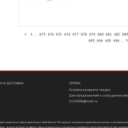
<
1
...
673
674
675
676
677
678
679
680
681
682
68
693
694
695
696
...
7
А И ДОСТАВКА
СЕРВИС
Условия возврата товара
Для предложений о сотрудничеств
2159008@mail.ru
ой сантехники среди розничных сетей России. Мы видим, насколько стремительна жизнь и как важно всё ус
ом – в шаге, в клике, по звонку. Цены в розничных магазинах «Сантехопт» могут отличаться от цен, указан