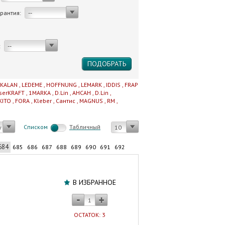
арантия:
--
:
--
IKALAN
,
LEDEME
,
HOFFNUNG
,
LEMARK
,
IDDIS
,
FRAP
serKRAFT
,
1MARKA
,
D.Lin
,
AHCAH
,
D.Lin
,
KITO
,
FORA
,
Kleber
,
Сантис
,
MAGNUS
,
RM
,
Cписком
Табличный
у
10
684
685
686
687
688
689
690
691
692
Шланг
для
В ИЗБРАННОЕ
газа
1/2"
250
ОСТАТОК: 3
см