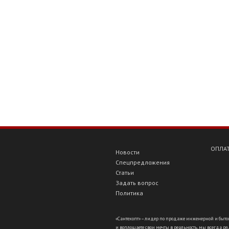
ОПЛАТ
Новости
Спецпредложения
Статьи
Задать вопрос
Политика
«Сантехопт» – лидер по продаже инженерной и бытов
и воплощаете свои мечты в реальность, мы всегда ряд