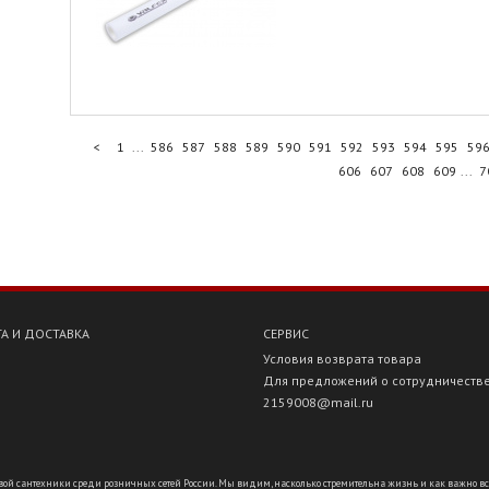
<
1
...
586
587
588
589
590
591
592
593
594
595
59
606
607
608
609
...
7
А И ДОСТАВКА
СЕРВИС
Условия возврата товара
Для предложений о сотрудничеств
2159008@mail.ru
ой сантехники среди розничных сетей России. Мы видим, насколько стремительна жизнь и как важно всё ус