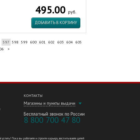
495.00
руб.
ДОБАВИТЬ В КОРЗИНУ
6
597
598
599
600
601
602
603
604
605
06
>
КОНТАКТЫ
Магазины и пункты выдачи
е
Бесплатный звонок по России
8 800 700 47 80
петь! Пока вы работаете и строите карьеру, воспитываете детей