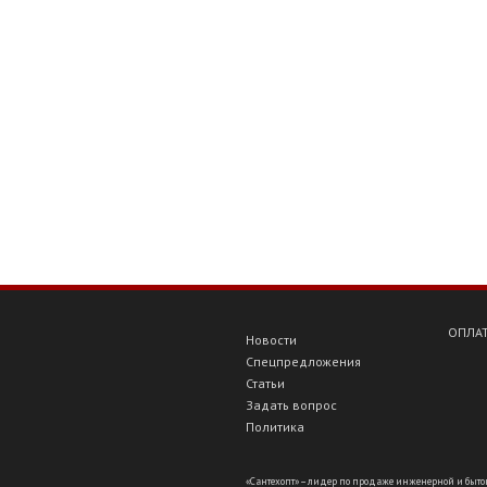
ОПЛАТ
Новости
Спецпредложения
Статьи
Задать вопрос
Политика
«Сантехопт» – лидер по продаже инженерной и бытов