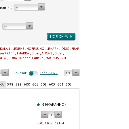
арантия:
--
:
--
IKALAN
,
LEDEME
,
HOFFNUNG
,
LEMARK
,
IDDIS
,
FRAP
serKRAFT
,
1MARKA
,
D.Lin
,
AHCAH
,
D.Lin
,
KITO
,
FORA
,
Kleber
,
Сантис
,
MAGNUS
,
RM
,
Cписком
Табличный
у
10
597
598
599
600
601
602
603
604
605
Труба
полипропиленовая
В ИЗБРАННОЕ
20х3,4
мм
PN
ОСТАТОК: 321 М.
20