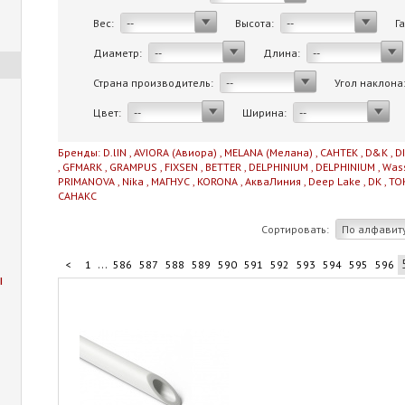
Вес:
Высота:
Г
--
--
Диаметр:
Длина:
--
--
Страна производитель:
Угол наклона
--
Цвет:
Ширина:
--
--
Бренды:
D.lIN
,
AVIORA (Авиора)
,
MELANA (Мелана)
,
САНТЕК
,
D&K
,
D
,
GFMARK
,
GRAMPUS
,
FIXSEN
,
BETTER
,
DELPHINIUM
,
DELPHINIUM
,
Was
PRIMANOVA
,
Nika
,
МАГНУС
,
KORONA
,
АкваЛиния
,
Deep Lake
,
DK
,
TO
САНАКС
Сортировать:
По алфавит
...
<
1
586
587
588
589
590
591
592
593
594
595
596
ы
...
606
607
608
609
706
>