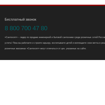
Бесплатный звонок
8 800 700 47 80
«Сантехопт» – лидер по продаже инженерной и бытовой сантехники среди розничных сетей России
успеть! Пока вы работаете и строите карьеру, воспитываете детей и воплощаете свои мечты в реал
розничных магазинах «Сантехопт» могут отличаться от цен, указанных на сайте.