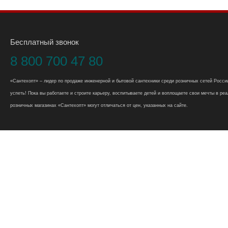
Бесплатный звонок
8 800 700 47 80
«Сантехопт» – лидер по продаже инженерной и бытовой сантехники среди розничных сетей России
успеть! Пока вы работаете и строите карьеру, воспитываете детей и воплощаете свои мечты в реал
розничных магазинах «Сантехопт» могут отличаться от цен, указанных на сайте.