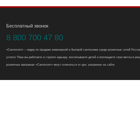
Бесплатный звонок
8 800 700 47 80
«Сантехопт» – лидер по продаже инженерной и бытовой сантехники среди розничных сетей России
успеть! Пока вы работаете и строите карьеру, воспитываете детей и воплощаете свои мечты в реал
розничных магазинах «Сантехопт» могут отличаться от цен, указанных на сайте.