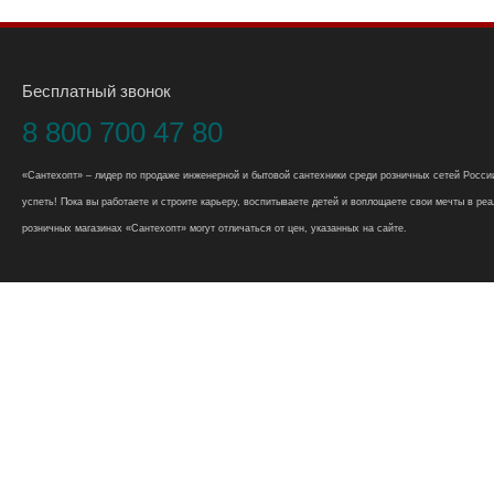
Бесплатный звонок
8 800 700 47 80
«Сантехопт» – лидер по продаже инженерной и бытовой сантехники среди розничных сетей России
успеть! Пока вы работаете и строите карьеру, воспитываете детей и воплощаете свои мечты в реал
розничных магазинах «Сантехопт» могут отличаться от цен, указанных на сайте.