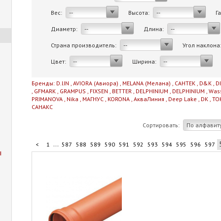
Вес:
Высота:
Г
--
--
Диаметр:
Длина:
--
--
Страна производитель:
Угол наклона
--
Цвет:
Ширина:
--
--
Бренды:
D.lIN
,
AVIORA (Авиора)
,
MELANA (Мелана)
,
САНТЕК
,
D&K
,
D
,
GFMARK
,
GRAMPUS
,
FIXSEN
,
BETTER
,
DELPHINIUM
,
DELPHINIUM
,
Was
PRIMANOVA
,
Nika
,
МАГНУС
,
KORONA
,
АкваЛиния
,
Deep Lake
,
DK
,
TO
САНАКС
Сортировать:
По алфавит
...
<
1
587
588
589
590
591
592
593
594
595
596
597
ы
...
607
608
609
610
711
>