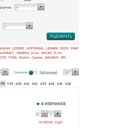
арантия:
--
:
--
IKALAN
,
LEDEME
,
HOFFNUNG
,
LEMARK
,
IDDIS
,
FRAP
serKRAFT
,
1MARKA
,
D.Lin
,
AHCAH
,
D.Lin
,
KITO
,
FORA
,
Kleber
,
Сантис
,
MAGNUS
,
RM
,
Cписком
Табличный
у
10
598
599
600
601
602
603
604
605
606
Труба
канализационная
В ИЗБРАННОЕ
наружная
200х2000х6,2
Политэк/PRO
ОСТАТОК: 0 ШТ.
AQUA