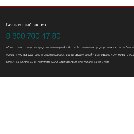
Бесплатный звонок
8 800 700 47 80
«Сантехопт» – лидер по продаже инженерной и бытовой сантехники среди розничных сетей России
успеть! Пока вы работаете и строите карьеру, воспитываете детей и воплощаете свои мечты в реал
розничных магазинах «Сантехопт» могут отличаться от цен, указанных на сайте.