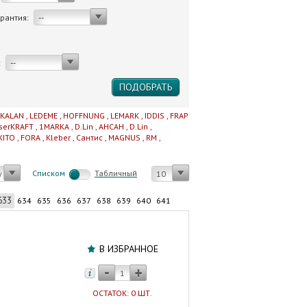
арантия:
--
:
--
IKALAN
,
LEDEME
,
HOFFNUNG
,
LEMARK
,
IDDIS
,
FRAP
serKRAFT
,
1MARKA
,
D.Lin
,
AHCAH
,
D.Lin
,
KITO
,
FORA
,
Kleber
,
Сантис
,
MAGNUS
,
RM
,
Cписком
Табличный
у
10
633
634
635
636
637
638
639
640
641
Угольник
резьбовой
В ИЗБРАННОЕ
11/4"х11/4"
вн.р./
вн.р.
ОСТАТОК: 0 ШТ.
GF