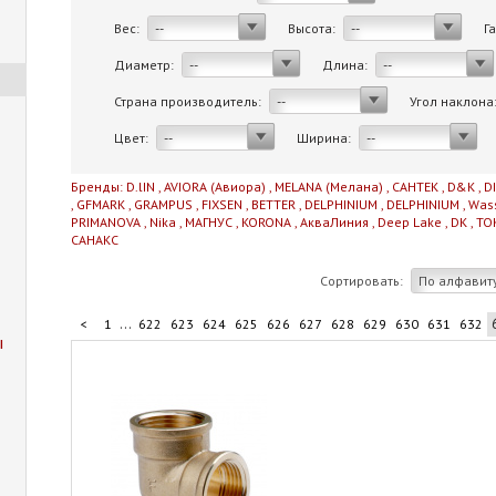
Вес:
Высота:
Г
--
--
Диаметр:
Длина:
--
--
Страна производитель:
Угол наклона
--
Цвет:
Ширина:
--
--
Бренды:
D.lIN
,
AVIORA (Авиора)
,
MELANA (Мелана)
,
САНТЕК
,
D&K
,
D
,
GFMARK
,
GRAMPUS
,
FIXSEN
,
BETTER
,
DELPHINIUM
,
DELPHINIUM
,
Was
PRIMANOVA
,
Nika
,
МАГНУС
,
KORONA
,
АкваЛиния
,
Deep Lake
,
DK
,
TO
САНАКС
Сортировать:
По алфавит
...
<
1
622
623
624
625
626
627
628
629
630
631
632
ы
...
642
643
644
645
706
>