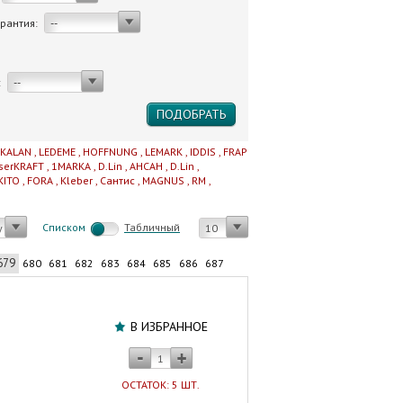
арантия:
--
:
--
IKALAN
,
LEDEME
,
HOFFNUNG
,
LEMARK
,
IDDIS
,
FRAP
serKRAFT
,
1MARKA
,
D.Lin
,
AHCAH
,
D.Lin
,
KITO
,
FORA
,
Kleber
,
Сантис
,
MAGNUS
,
RM
,
Cписком
Табличный
у
10
679
680
681
682
683
684
685
686
687
Хомут
ремонтный
В ИЗБРАННОЕ
из
оцинкованной
стали
ОСТАТОК: 5 ШТ.
1