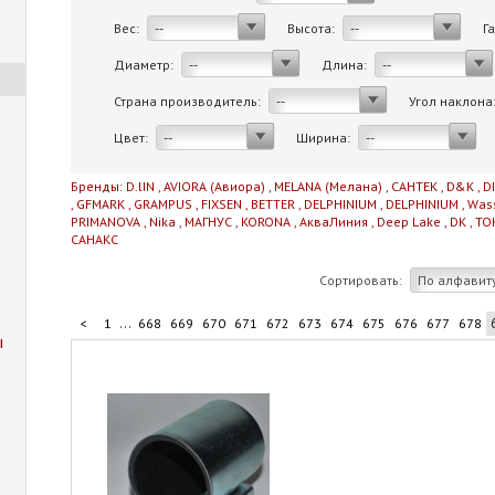
Вес:
Высота:
Г
--
--
Диаметр:
Длина:
--
--
Страна производитель:
Угол наклона
--
Цвет:
Ширина:
--
--
Бренды:
D.lIN
,
AVIORA (Авиора)
,
MELANA (Мелана)
,
САНТЕК
,
D&K
,
D
,
GFMARK
,
GRAMPUS
,
FIXSEN
,
BETTER
,
DELPHINIUM
,
DELPHINIUM
,
Was
PRIMANOVA
,
Nika
,
МАГНУС
,
KORONA
,
АкваЛиния
,
Deep Lake
,
DK
,
TO
САНАКС
Сортировать:
По алфавит
...
<
1
668
669
670
671
672
673
674
675
676
677
678
ы
...
688
689
690
691
711
>