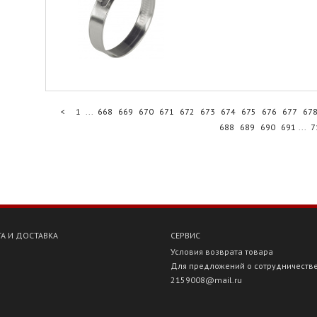
<
1
...
668
669
670
671
672
673
674
675
676
677
67
688
689
690
691
...
7
А И ДОСТАВКА
СЕРВИС
Условия возврата товара
Для предложений о сотрудничеств
2159008@mail.ru