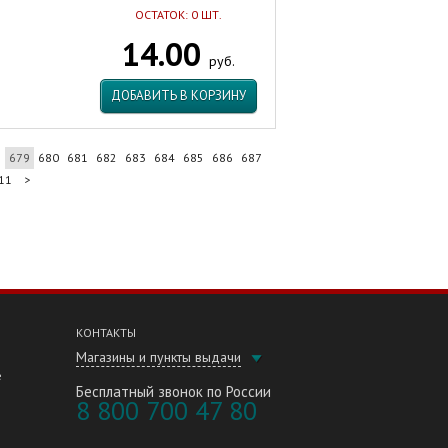
ОСТАТОК: 0 ШТ.
14.00
руб.
ДОБАВИТЬ В КОРЗИНУ
8
679
680
681
682
683
684
685
686
687
11
>
КОНТАКТЫ
Магазины и пункты выдачи
е
Бесплатный звонок по России
8 800 700 47 80