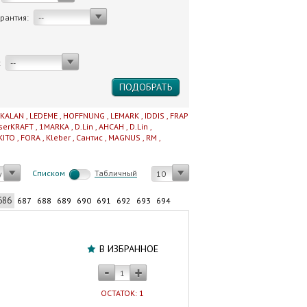
арантия:
--
:
--
IKALAN
,
LEDEME
,
HOFFNUNG
,
LEMARK
,
IDDIS
,
FRAP
serKRAFT
,
1MARKA
,
D.Lin
,
AHCAH
,
D.Lin
,
KITO
,
FORA
,
Kleber
,
Сантис
,
MAGNUS
,
RM
,
Cписком
Табличный
у
10
686
687
688
689
690
691
692
693
694
Шкаф-
зеркало
В ИЗБРАННОЕ
55
см
VOLNA
ОСТАТОК: 1
Joli/Bruno