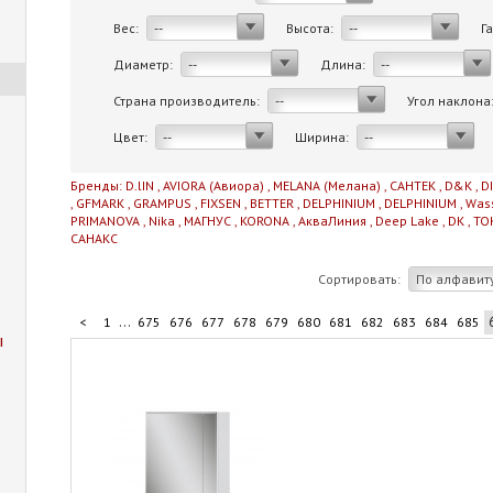
Вес:
Высота:
Г
--
--
Диаметр:
Длина:
--
--
Страна производитель:
Угол наклона
--
Цвет:
Ширина:
--
--
Бренды:
D.lIN
,
AVIORA (Авиора)
,
MELANA (Мелана)
,
САНТЕК
,
D&K
,
D
,
GFMARK
,
GRAMPUS
,
FIXSEN
,
BETTER
,
DELPHINIUM
,
DELPHINIUM
,
Was
PRIMANOVA
,
Nika
,
МАГНУС
,
KORONA
,
АкваЛиния
,
Deep Lake
,
DK
,
TO
САНАКС
Сортировать:
По алфавит
...
<
1
675
676
677
678
679
680
681
682
683
684
685
ы
...
695
696
697
698
711
>