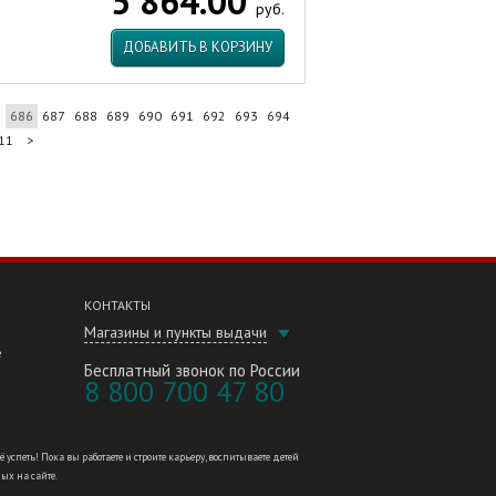
5 864.00
руб.
ДОБАВИТЬ В КОРЗИНУ
5
686
687
688
689
690
691
692
693
694
11
>
КОНТАКТЫ
Магазины и пункты выдачи
е
Бесплатный звонок по России
8 800 700 47 80
петь! Пока вы работаете и строите карьеру, воспитываете детей
ных на сайте.