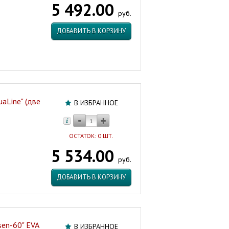
5 492.00
(одна
руб.
дверца)
szJoli/BRUNO55-
ДОБАВИТЬ В КОРЗИНУ
01
Артикул:
47382
aLine" (две
В ИЗБРАННОЕ
ОСТАТОК: 0 ШТ.
5 534.00
руб.
ДОБАВИТЬ В КОРЗИНУ
sen-60" EVA
В ИЗБРАННОЕ