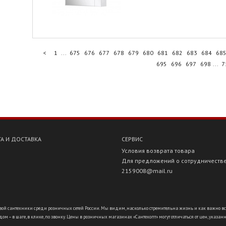
<
1
...
675
676
677
678
679
680
681
682
683
684
68
695
696
697
698
...
7
А И ДОСТАВКА
СЕРВИС
Условия возврата товара
Для предложений о сотрудничеств
2159008@mail.ru
ой сантехники среди розничных сетей России. Мы видим, насколько стремительна жизнь и как важно всё ус
ом – в шаге, в клике, по звонку. Цены в розничных магазинах «Сантехопт» могут отличаться от цен, указан