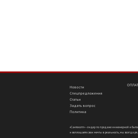
ОПЛАТ
Новости
Спецпредложения
Статьи
Задать вопрос
Политика
«Сантехопт» – лидер по продаже инженерной и бытов
и воплощаете свои мечты в реальность, мы всегда ряд