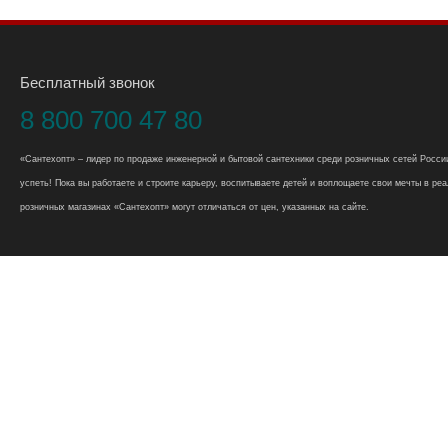
Бесплатный звонок
8 800 700 47 80
«Сантехопт» – лидер по продаже инженерной и бытовой сантехники среди розничных сетей России
успеть! Пока вы работаете и строите карьеру, воспитываете детей и воплощаете свои мечты в реал
розничных магазинах «Сантехопт» могут отличаться от цен, указанных на сайте.