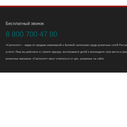
Бесплатный звонок
8 800 700 47 80
«Сантехопт» – лидер по продаже инженерной и бытовой сантехники среди розничных сетей России
успеть! Пока вы работаете и строите карьеру, воспитываете детей и воплощаете свои мечты в реал
розничных магазинах «Сантехопт» могут отличаться от цен, указанных на сайте.