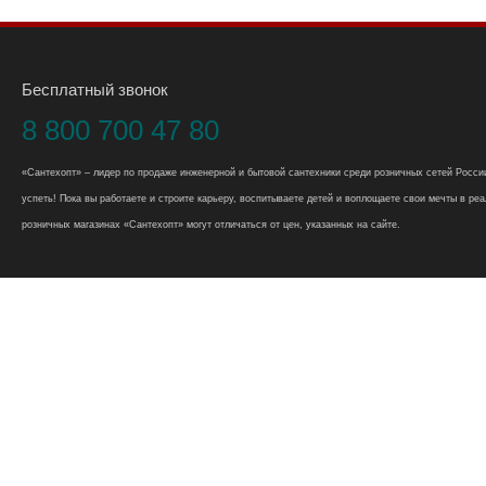
Бесплатный звонок
8 800 700 47 80
«Сантехопт» – лидер по продаже инженерной и бытовой сантехники среди розничных сетей России
успеть! Пока вы работаете и строите карьеру, воспитываете детей и воплощаете свои мечты в реал
розничных магазинах «Сантехопт» могут отличаться от цен, указанных на сайте.