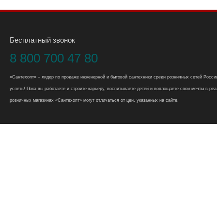
Бесплатный звонок
8 800 700 47 80
«Сантехопт» – лидер по продаже инженерной и бытовой сантехники среди розничных сетей России
успеть! Пока вы работаете и строите карьеру, воспитываете детей и воплощаете свои мечты в реал
розничных магазинах «Сантехопт» могут отличаться от цен, указанных на сайте.