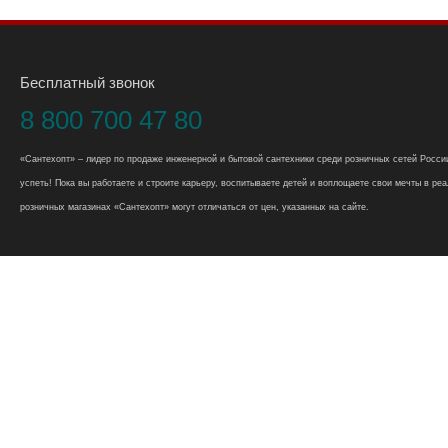
Бесплатный звонок
8 800 700 47 80
«Сантехопт» – лидер по продаже инженерной и бытовой сантехники среди розничных сетей России
успеть! Пока вы работаете и строите карьеру, воспитываете детей и воплощаете свои мечты в реал
розничных магазинах «Сантехопт» могут отличаться от цен, указанных на сайте.