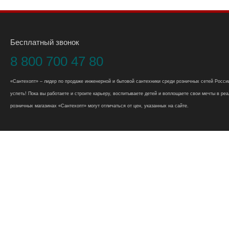
Бесплатный звонок
8 800 700 47 80
«Сантехопт» – лидер по продаже инженерной и бытовой сантехники среди розничных сетей России
успеть! Пока вы работаете и строите карьеру, воспитываете детей и воплощаете свои мечты в реал
розничных магазинах «Сантехопт» могут отличаться от цен, указанных на сайте.