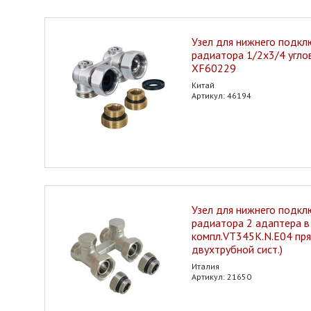
Узел для нижнего подкл
радиатора 1/2x3/4 угл
XF60229
Китай
Артикул: 46194
Узел для нижнего подкл
радиатора 2 адаптера в
компл.VT345К.N.E04 пр
двухтрубной сист.)
Италия
Артикул: 21650