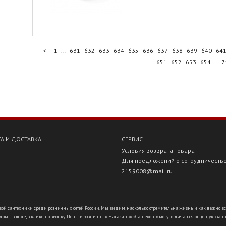
<
1
...
631
632
633
634
635
636
637
638
639
640
64
651
652
653
654
...
7
А И ДОСТАВКА
СЕРВИС
Условия возврата товара
Для предложений о сотрудничеств
2159008@mail.ru
ой сантехники среди розничных сетей России. Мы видим, насколько стремительна жизнь и как важно всё ус
ом – в шаге, в клике, по звонку. Цены в розничных магазинах «Сантехопт» могут отличаться от цен, указан