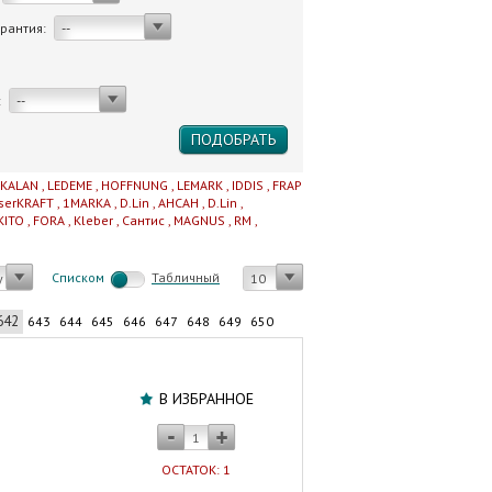
арантия:
--
:
--
IKALAN
,
LEDEME
,
HOFFNUNG
,
LEMARK
,
IDDIS
,
FRAP
serKRAFT
,
1MARKA
,
D.Lin
,
AHCAH
,
D.Lin
,
KITO
,
FORA
,
Kleber
,
Сантис
,
MAGNUS
,
RM
,
Cписком
Табличный
у
10
642
643
644
645
646
647
648
649
650
Узел
выпуска
В ИЗБРАННОЕ
с
двумя
режимами
ОСТАТОК: 1
слива