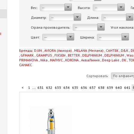
Вес:
Высота:
Г
--
--
Диаметр:
Длина:
--
--
Страна производитель:
Угол наклона
--
ы
Цвет:
Ширина:
--
--
Бренды:
D.lIN
,
AVIORA (Авиора)
,
MELANA (Мелана)
,
САНТЕК
,
D&K
,
D
,
GFMARK
,
GRAMPUS
,
FIXSEN
,
BETTER
,
DELPHINIUM
,
DELPHINIUM
,
Was
PRIMANOVA
,
Nika
,
МАГНУС
,
KORONA
,
АкваЛиния
,
Deep Lake
,
DK
,
TO
САНАКС
Сортировать:
По алфавит
...
<
1
631
632
633
634
635
636
637
638
639
640
641
...
651
652
653
654
711
>