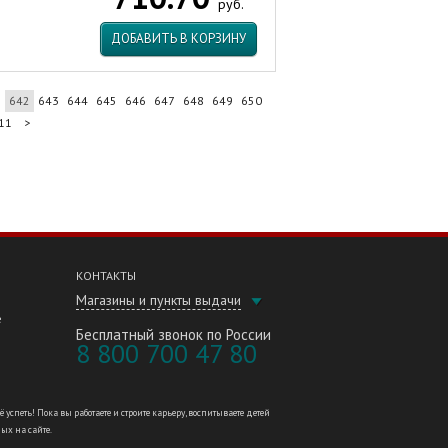
руб.
ДОБАВИТЬ В КОРЗИНУ
1
642
643
644
645
646
647
648
649
650
11
>
КОНТАКТЫ
Магазины и пункты выдачи
е
Бесплатный звонок по России
8 800 700 47 80
петь! Пока вы работаете и строите карьеру, воспитываете детей
ных на сайте.