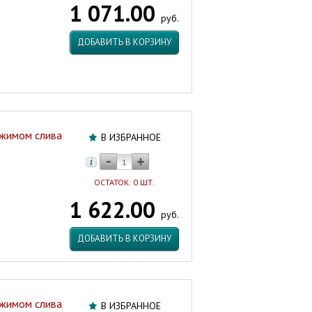
1 071.00
кнопка
руб.
МАК
10015
ДОБАВИТЬ В КОРЗИНУ
Китай
Артикул:
46138
ежимом слива
В ИЗБРАННОЕ
ОСТАТОК: 0 ШТ.
1 622.00
руб.
ДОБАВИТЬ В КОРЗИНУ
ежимом слива
В ИЗБРАННОЕ