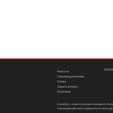
ОПЛАТ
Новости
Спецпредложения
Статьи
Задать вопрос
Политика
«Сантехопт» – лидер по продаже инженерной и бытов
и воплощаете свои мечты в реальность, мы всегда ряд