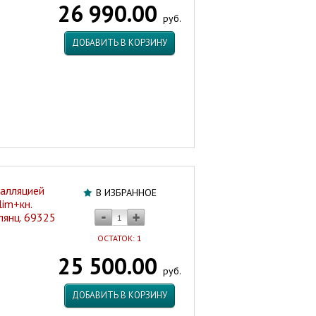
26 990.00
SMART+кнопка
руб.
ESTETICA
бел
ДОБАВИТЬ В КОРЗИНУ
68304
м/
лифт,
быстросъем
Польша
Артикул:
46367
талляцией
В ИЗБРАННОЕ
im+кн.
лянц. 69325
ОСТАТОК: 1
25 500.00
руб.
ДОБАВИТЬ В КОРЗИНУ