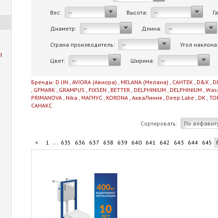
Вес:
Высота:
Г
--
--
Диаметр:
Длина:
--
--
Страна производитель:
Угол наклона
--
ы
Цвет:
Ширина:
--
--
Бренды:
D.lIN
,
AVIORA (Авиора)
,
MELANA (Мелана)
,
САНТЕК
,
D&K
,
D
,
GFMARK
,
GRAMPUS
,
FIXSEN
,
BETTER
,
DELPHINIUM
,
DELPHINIUM
,
Was
PRIMANOVA
,
Nika
,
МАГНУС
,
KORONA
,
АкваЛиния
,
Deep Lake
,
DK
,
TO
САНАКС
Сортировать:
По алфавит
...
<
1
635
636
637
638
639
640
641
642
643
644
645
...
655
656
657
658
706
>