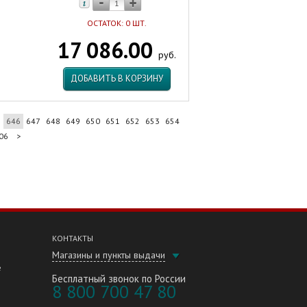
ОСТАТОК: 0 ШТ.
17 086.00
руб.
ДОБАВИТЬ В КОРЗИНУ
5
646
647
648
649
650
651
652
653
654
06
>
КОНТАКТЫ
Магазины и пункты выдачи
е
Бесплатный звонок по России
8 800 700 47 80