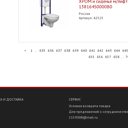
ХРОМ и сиденье м/лифт
138164S0000B0
Россия
Артикул: 42525
<
1
...
635
636
637
638
639
640
641
642
643
644
64
655
656
657
658
...
7
А И ДОСТАВКА
СЕРВИС
Условия возврата товара
Для предложений о сотрудничеств
2159008@mail.ru