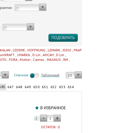
арантия:
--
:
--
IKALAN
,
LEDEME
,
HOFFNUNG
,
LEMARK
,
IDDIS
,
FRAP
serKRAFT
,
1MARKA
,
D.Lin
,
AHCAH
,
D.Lin
,
KITO
,
FORA
,
Kleber
,
Сантис
,
MAGNUS
,
RM
,
Cписком
Табличный
у
10
646
647
648
649
650
651
652
653
654
Унитаз
подвесной
В ИЗБРАННОЕ
с
инсталляцией
CERSANIT
ОСТАТОК: 0
BRASKO