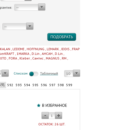
арантия:
--
:
--
IKALAN
,
LEDEME
,
HOFFNUNG
,
LEMARK
,
IDDIS
,
FRAP
serKRAFT
,
1MARKA
,
D.Lin
,
AHCAH
,
D.Lin
,
KITO
,
FORA
,
Kleber
,
Сантис
,
MAGNUS
,
RM
,
Cписком
Табличный
у
10
591
592
593
594
595
596
597
598
599
Труба
канализационная
В ИЗБРАННОЕ
БЕЛАЯ
110х3000
ПОЛИТРОН/ProAqua
ОСТАТОК: 26 ШТ.
Россия