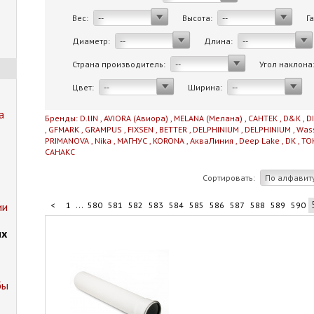
Вес:
Высота:
Г
--
--
Диаметр:
Длина:
--
--
Страна производитель:
Угол наклона
--
Цвет:
Ширина:
--
--
а
Бренды:
D.lIN
,
AVIORA (Авиора)
,
MELANA (Мелана)
,
САНТЕК
,
D&K
,
D
,
GFMARK
,
GRAMPUS
,
FIXSEN
,
BETTER
,
DELPHINIUM
,
DELPHINIUM
,
Was
PRIMANOVA
,
Nika
,
МАГНУС
,
KORONA
,
АкваЛиния
,
Deep Lake
,
DK
,
TO
САНАКС
Сортировать:
По алфавит
...
ии
<
1
580
581
582
583
584
585
586
587
588
589
590
...
600
601
602
603
706
>
их
бы