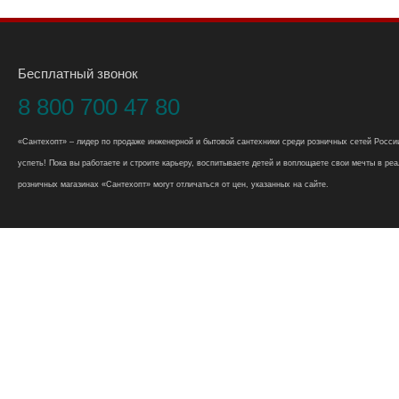
Бесплатный звонок
8 800 700 47 80
«Сантехопт» – лидер по продаже инженерной и бытовой сантехники среди розничных сетей России
успеть! Пока вы работаете и строите карьеру, воспитываете детей и воплощаете свои мечты в реал
розничных магазинах «Сантехопт» могут отличаться от цен, указанных на сайте.