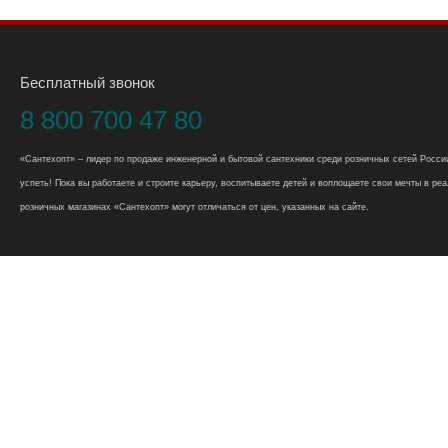
Бесплатный звонок
8 800 700 47 80
«Сантехопт» – лидер по продаже инженерной и бытовой сантехники среди розничных сетей России
успеть! Пока вы работаете и строите карьеру, воспитываете детей и воплощаете свои мечты в реал
розничных магазинах «Сантехопт» могут отличаться от цен, указанных на сайте.