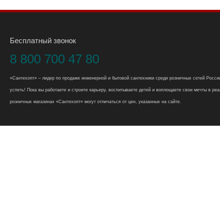
Бесплатный звонок
8 800 700 47 80
«Сантехопт» – лидер по продаже инженерной и бытовой сантехники среди розничных сетей России
успеть! Пока вы работаете и строите карьеру, воспитываете детей и воплощаете свои мечты в реал
розничных магазинах «Сантехопт» могут отличаться от цен, указанных на сайте.