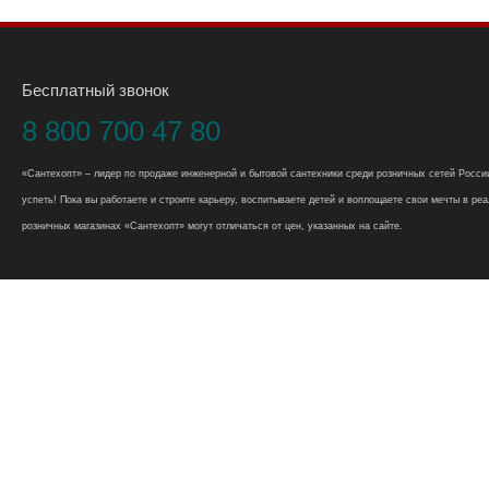
Бесплатный звонок
8 800 700 47 80
«Сантехопт» – лидер по продаже инженерной и бытовой сантехники среди розничных сетей России
успеть! Пока вы работаете и строите карьеру, воспитываете детей и воплощаете свои мечты в реал
розничных магазинах «Сантехопт» могут отличаться от цен, указанных на сайте.