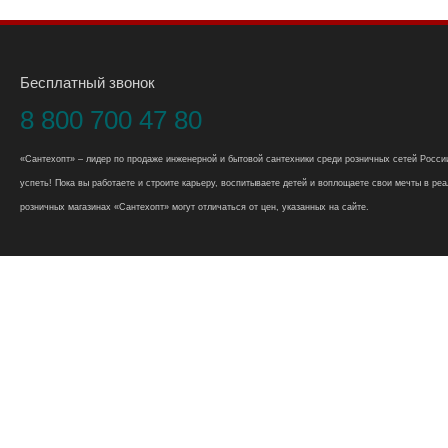
Бесплатный звонок
8 800 700 47 80
«Сантехопт» – лидер по продаже инженерной и бытовой сантехники среди розничных сетей России
успеть! Пока вы работаете и строите карьеру, воспитываете детей и воплощаете свои мечты в реал
розничных магазинах «Сантехопт» могут отличаться от цен, указанных на сайте.