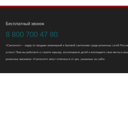
Бесплатный звонок
8 800 700 47 80
«Сантехопт» – лидер по продаже инженерной и бытовой сантехники среди розничных сетей России
успеть! Пока вы работаете и строите карьеру, воспитываете детей и воплощаете свои мечты в реал
розничных магазинах «Сантехопт» могут отличаться от цен, указанных на сайте.