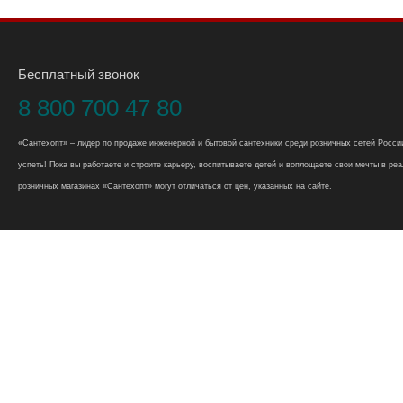
Бесплатный звонок
8 800 700 47 80
«Сантехопт» – лидер по продаже инженерной и бытовой сантехники среди розничных сетей России
успеть! Пока вы работаете и строите карьеру, воспитываете детей и воплощаете свои мечты в реал
розничных магазинах «Сантехопт» могут отличаться от цен, указанных на сайте.