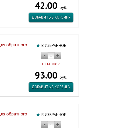
42.00
TIM5802
руб.
Китай
Артикул:
ДОБАВИТЬ В КОРЗИНУ
43183
для обратного
В ИЗБРАННОЕ
ОСТАТОК: 2
93.00
руб.
ДОБАВИТЬ В КОРЗИНУ
для обратного
В ИЗБРАННОЕ