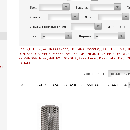
Вес:
Высота:
Г
--
--
Диаметр:
Длина:
--
--
Страна производитель:
Угол наклона
--
Цвет:
Ширина:
--
--
Бренды:
D.lIN
,
AVIORA (Авиора)
,
MELANA (Мелана)
,
САНТЕК
,
D&K
,
D
,
GFMARK
,
GRAMPUS
,
FIXSEN
,
BETTER
,
DELPHINIUM
,
DELPHINIUM
,
Was
PRIMANOVA
,
Nika
,
МАГНУС
,
KORONA
,
АкваЛиния
,
Deep Lake
,
DK
,
TO
САНАКС
пы
Сортировать:
По алфавит
...
<
1
654
655
656
657
658
659
660
661
662
663
664
...
674
675
676
677
710
>