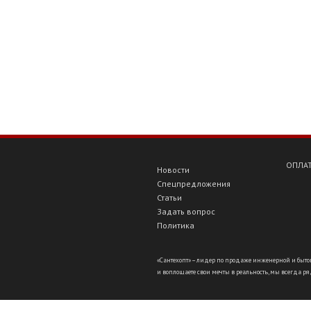
ОПЛАТ
Новости
Спецпредложения
Статьи
Задать вопрос
Политика
«Сантехопт» – лидер по продаже инженерной и бытов
и воплощаете свои мечты в реальность, мы всегда ряд
//