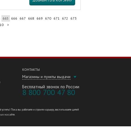
ДОБАВИТЬ В КОРЗИНУ
4
665
666
667
668
669
670
671
672
673
10
>
КОНТАКТЫ
Магазины и пункты выдачи
е
Бесплатный звонок по России
8 800 700 47 80
петь! Пока вы работаете и строите карьеру, воспитываете детей
ных на сайте.