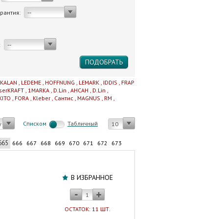
арантия:
--
:
--
IKALAN
,
LEDEME
,
HOFFNUNG
,
LEMARK
,
IDDIS
,
FRAP
serKRAFT
,
1MARKA
,
D.Lin
,
AHCAH
,
D.Lin
,
KITO
,
FORA
,
Kleber
,
Сантис
,
MAGNUS
,
RM
,
Cписком
Табличный
у
10
665
666
667
668
669
670
671
672
673
Фильтр
сетчатый
В ИЗБРАННОЕ
1"
для
обратного
ОСТАТОК: 11 ШТ.
клапана