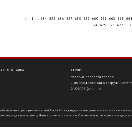
<
1
...
654
655
656
657
658
659
660
661
662
663
66
674
675
676
677
...
7
А И ДОСТАВКА
СЕРВИС
Условия возврата товара
Для предложений о сотрудничеств
2159008@mail.ru
ой сантехники среди розничных сетей России. Мы видим, насколько стремительна жизнь и как важно всё ус
ом – в шаге, в клике, по звонку. Цены в розничных магазинах «Сантехопт» могут отличаться от цен, указан