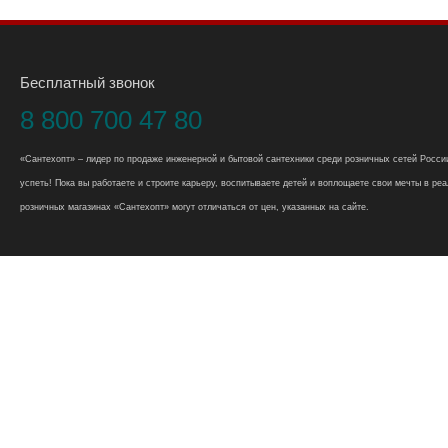
Бесплатный звонок
8 800 700 47 80
«Сантехопт» – лидер по продаже инженерной и бытовой сантехники среди розничных сетей России
успеть! Пока вы работаете и строите карьеру, воспитываете детей и воплощаете свои мечты в реал
розничных магазинах «Сантехопт» могут отличаться от цен, указанных на сайте.