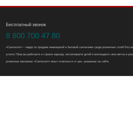
Бесплатный звонок
8 800 700 47 80
«Сантехопт» – лидер по продаже инженерной и бытовой сантехники среди розничных сетей России
успеть! Пока вы работаете и строите карьеру, воспитываете детей и воплощаете свои мечты в реал
розничных магазинах «Сантехопт» могут отличаться от цен, указанных на сайте.