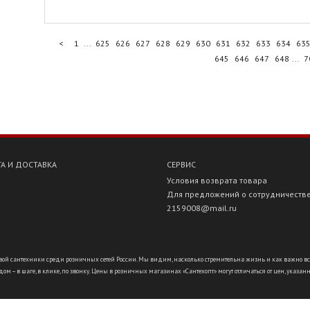
<
1
...
625
626
627
628
629
630
631
632
633
634
63
645
646
647
648
...
7
А И ДОСТАВКА
СЕРВИС
Условия возврата товара
Для предложений о сотрудничеств
2159008@mail.ru
ой сантехники среди розничных сетей России. Мы видим, насколько стремительна жизнь и как важно всё ус
ом – в шаге, в клике, по звонку. Цены в розничных магазинах «Сантехопт» могут отличаться от цен, указан