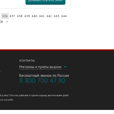
ДОБАВИТЬ В КОРЗИНУ
5
636
637
638
639
640
641
642
643
644
06
>
КОНТАКТЫ
Магазины и пункты выдачи
е
Бесплатный звонок по России
8 800 700 47 80
петь! Пока вы работаете и строите карьеру, воспитываете детей
ных на сайте.