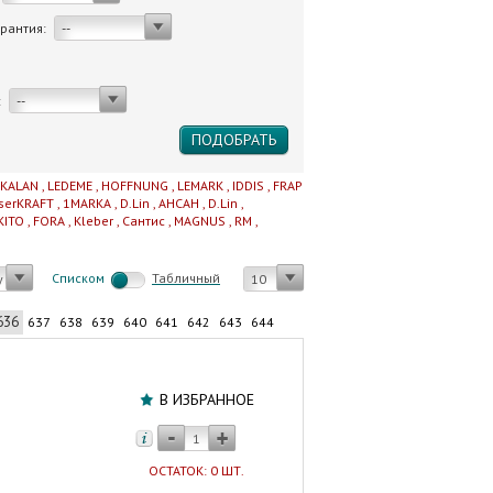
арантия:
--
:
--
IKALAN
,
LEDEME
,
HOFFNUNG
,
LEMARK
,
IDDIS
,
FRAP
serKRAFT
,
1MARKA
,
D.Lin
,
AHCAH
,
D.Lin
,
KITO
,
FORA
,
Kleber
,
Сантис
,
MAGNUS
,
RM
,
Cписком
Табличный
у
10
636
637
638
639
640
641
642
643
644
Удлинитель
потока
В ИЗБРАННОЕ
для
радиатора
левый
ОСТАТОК: 0 ШТ.
3/4