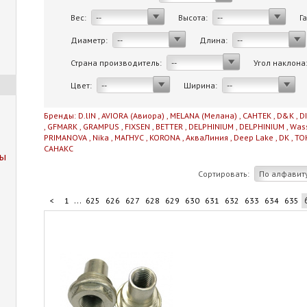
Вес:
Высота:
Г
--
--
Диаметр:
Длина:
--
--
Страна производитель:
Угол наклона
--
Цвет:
Ширина:
--
--
Бренды:
D.lIN
,
AVIORA (Авиора)
,
MELANA (Мелана)
,
САНТЕК
,
D&K
,
D
,
GFMARK
,
GRAMPUS
,
FIXSEN
,
BETTER
,
DELPHINIUM
,
DELPHINIUM
,
Was
PRIMANOVA
,
Nika
,
МАГНУС
,
KORONA
,
АкваЛиния
,
Deep Lake
,
DK
,
TO
САНАКС
пы
Сортировать:
По алфавит
...
<
1
625
626
627
628
629
630
631
632
633
634
635
...
645
646
647
648
706
>