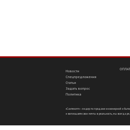
ОПЛАТ
Новости
Спецпредложения
Статьи
Задать вопрос
Политика
«Сантехопт» – лидер по продаже инженерной и бытов
и воплощаете свои мечты в реальность, мы всегда ряд
//