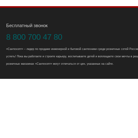
Бесплатный звонок
8 800 700 47 80
«Сантехопт» – лидер по продаже инженерной и бытовой сантехники среди розничных сетей России
успеть! Пока вы работаете и строите карьеру, воспитываете детей и воплощаете свои мечты в реал
розничных магазинах «Сантехопт» могут отличаться от цен, указанных на сайте.