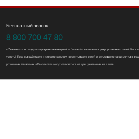
Бесплатный звонок
8 800 700 47 80
«Сантехопт» – лидер по продаже инженерной и бытовой сантехники среди розничных сетей России
успеть! Пока вы работаете и строите карьеру, воспитываете детей и воплощаете свои мечты в реал
розничных магазинах «Сантехопт» могут отличаться от цен, указанных на сайте.