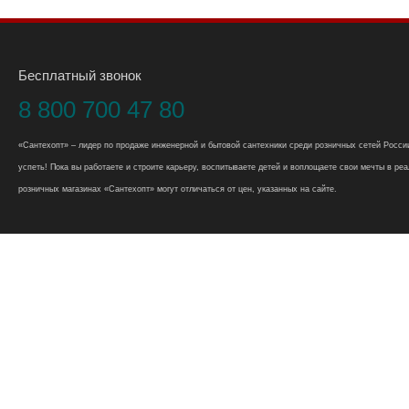
Бесплатный звонок
8 800 700 47 80
«Сантехопт» – лидер по продаже инженерной и бытовой сантехники среди розничных сетей России
успеть! Пока вы работаете и строите карьеру, воспитываете детей и воплощаете свои мечты в реал
розничных магазинах «Сантехопт» могут отличаться от цен, указанных на сайте.