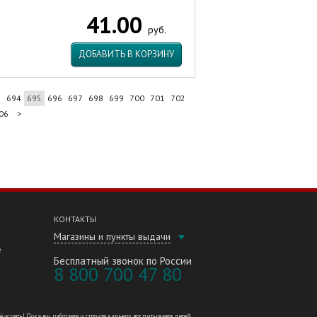
41.00
руб.
ДОБАВИТЬ В КОРЗИНУ
3
694
695
696
697
698
699
700
701
702
06
>
КОНТАКТЫ
Магазины и пункты выдачи
е
Бесплатный звонок по России
8 800 700 47 80
петь! Пока вы работаете и строите карьеру, воспитываете детей