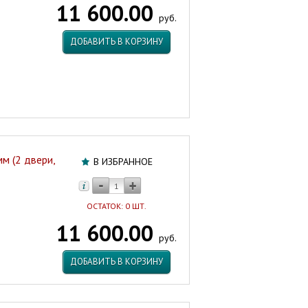
11 600.00
двери,
руб.
купе,
АКВА
ДОБАВИТЬ В КОРЗИНУ
Мозайка)
ТРИТОН
Россия
Артикул:
42283
м (2 двери,
В ИЗБРАННОЕ
ОСТАТОК: 0 ШТ.
11 600.00
руб.
ДОБАВИТЬ В КОРЗИНУ