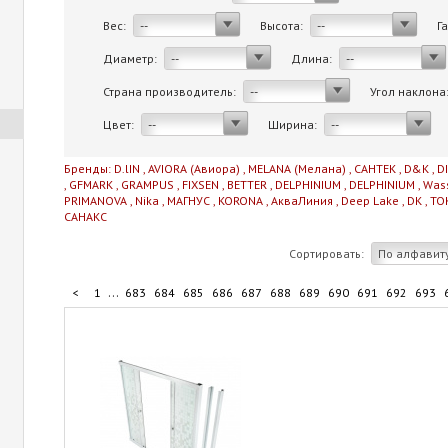
Вес:
Высота:
Г
--
--
Диаметр:
Длина:
--
--
Страна производитель:
Угол наклона
--
Цвет:
Ширина:
--
--
Бренды:
D.lIN
,
AVIORA (Авиора)
,
MELANA (Мелана)
,
САНТЕК
,
D&K
,
D
,
GFMARK
,
GRAMPUS
,
FIXSEN
,
BETTER
,
DELPHINIUM
,
DELPHINIUM
,
Was
PRIMANOVA
,
Nika
,
МАГНУС
,
KORONA
,
АкваЛиния
,
Deep Lake
,
DK
,
TO
САНАКС
Сортировать:
По алфавит
...
<
1
683
684
685
686
687
688
689
690
691
692
693
...
703
704
705
706
706
>