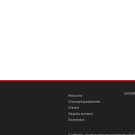
ОПЛАТ
Новости
Спецпредложения
Статьи
Задать вопрос
Политика
«Сантехопт» – лидер по продаже инженерной и бытов