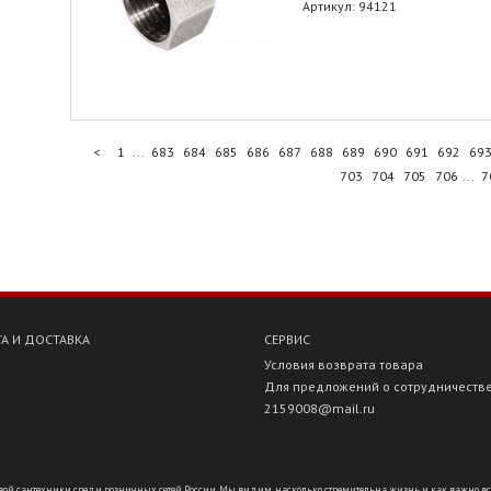
Артикул: 94121
<
1
...
683
684
685
686
687
688
689
690
691
692
69
703
704
705
706
...
7
А И ДОСТАВКА
СЕРВИС
Условия возврата товара
Для предложений о сотрудничеств
2159008@mail.ru
ой сантехники среди розничных сетей России. Мы видим, насколько стремительна жизнь и как важно всё ус