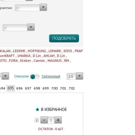
арантия:
--
:
--
IKALAN
,
LEDEME
,
HOFFNUNG
,
LEMARK
,
IDDIS
,
FRAP
serKRAFT
,
1MARKA
,
D.Lin
,
AHCAH
,
D.Lin
,
KITO
,
FORA
,
Kleber
,
Сантис
,
MAGNUS
,
RM
,
Cписком
Табличный
у
10
695
694
696
697
698
699
700
701
702
Штора
для
В ИЗБРАННОЕ
ванны
1700
мм
ОСТАТОК: 0 ШТ.
(2