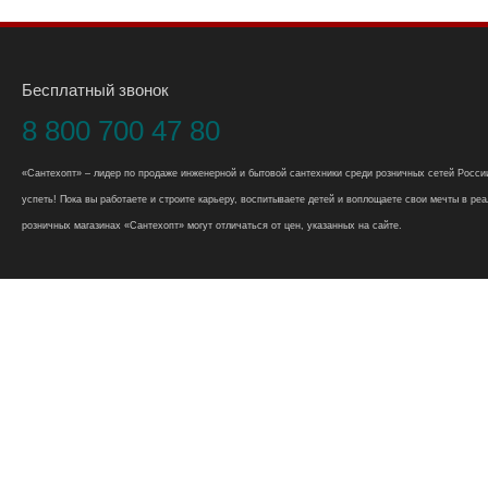
Бесплатный звонок
8 800 700 47 80
«Сантехопт» – лидер по продаже инженерной и бытовой сантехники среди розничных сетей России
успеть! Пока вы работаете и строите карьеру, воспитываете детей и воплощаете свои мечты в реал
розничных магазинах «Сантехопт» могут отличаться от цен, указанных на сайте.