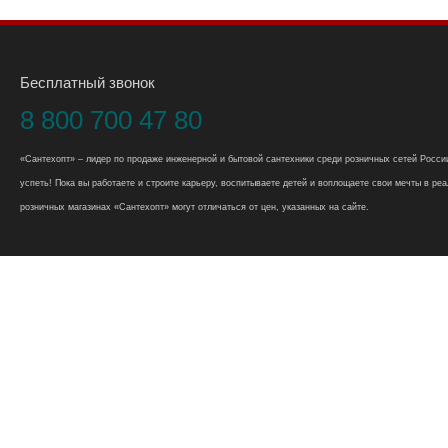
Бесплатный звонок
8 800 700 47 80
«Сантехопт» – лидер по продаже инженерной и бытовой сантехники среди розничных сетей России
успеть! Пока вы работаете и строите карьеру, воспитываете детей и воплощаете свои мечты в реал
розничных магазинах «Сантехопт» могут отличаться от цен, указанных на сайте.