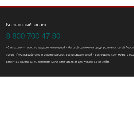
Бесплатный звонок
8 800 700 47 80
«Сантехопт» – лидер по продаже инженерной и бытовой сантехники среди розничных сетей России
успеть! Пока вы работаете и строите карьеру, воспитываете детей и воплощаете свои мечты в реал
розничных магазинах «Сантехопт» могут отличаться от цен, указанных на сайте.